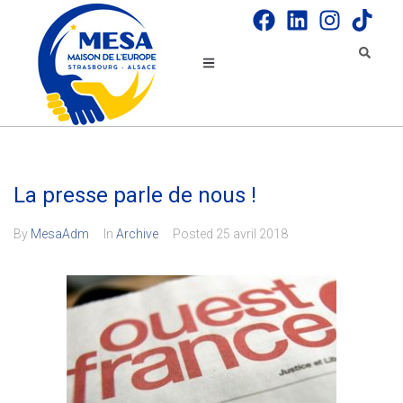
La presse parle de nous !
By
MesaAdm
In
Archive
Posted
25 avril 2018