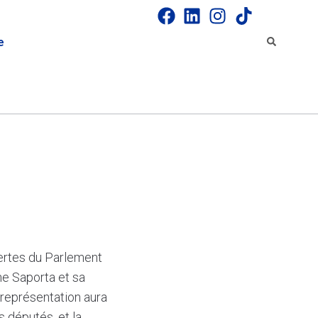
e
ertes du Parlement
ne Saporta et sa
 représentation aura
s députés, et la