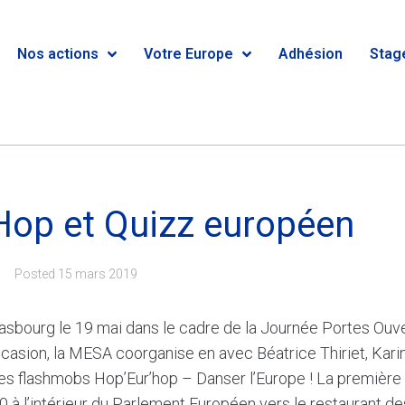
Nos actions
Votre Europe
Adhésion
Stag
Hop et Quizz européen
Posted
15 mars 2019
asbourg le 19 mai dans le cadre de la Journée Portes Ouv
casion, la MESA coorganise en avec Béatrice Thiriet, Kari
es flashmobs Hop’Eur’hop – Danser l’Europe ! La première
 à l’intérieur du Parlement Européen vers le restaurant de