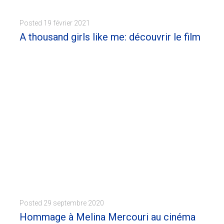
Posted
19 février 2021
A thousand girls like me: découvrir le film
En attendant le jeudi 4 mars et la soirée cinéma-débat La justice européenne face à l'inceste, la Maison de l'Europe Strasbourg-Alsace vous propose d'en apprendre...
MORE
Posted
29 septembre 2020
Hommage à Melina Mercouri au cinéma