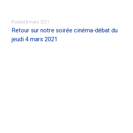
Posted
8 mars 2021
Retour sur notre soirée cinéma-débat du
jeudi 4 mars 2021
Jeudi 4 mars dernier, la MESA organisait une soirée cinéma-débat consacrée à la justice européenne face à l'inceste. La soirée a débuté par la projection...
MORE