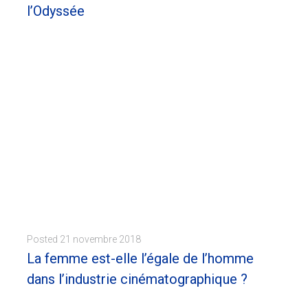
l’Odyssée
Du 01/10/20 au 07/11/20 Cet hommage sera rendu au cinéma l'Odyssée auquel nous sommes gré d'ouvrir régulièrement ses portes au cinéma grec et au monde hellénique, en particulier lors des Odyssées...
MORE
Posted
21 novembre 2018
La femme est-elle l’égale de l’homme
dans l’industrie cinématographique ?
OFF FORUM MONDIAL DE LA DÉMOCRATIE Notre conférence s’est déroulée dans le cadre du Off du Forum Mondial de la Démocratie et a été organisée...